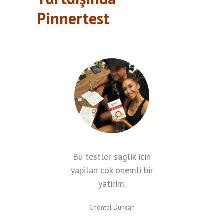
Pinnertest
 iyi
Bu testler saglik icin
Pi
alar
yapilan cok onemli bir
olan
yatirim.
c
Chontel Duncan
Sar
usu